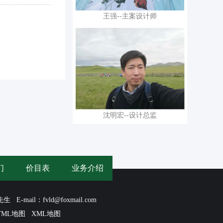
王强--主案设计师
沈明宏--设计总监
们
价目表
业务介绍
mail：fvld@foxmail.com
TML地图
XML地图