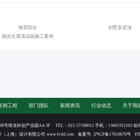
海景阳台
别墅多层顶
杨先生屋顶花园施工案例
案例工程
部门团队
新闻资讯
行业动态
关于我
科创产业园A4-3F TEL：021-57198012 手机：13681912103 励先生 E-
上海）设计有限公司 www.fvild.com 备案号:
沪ICP备17010670号
H