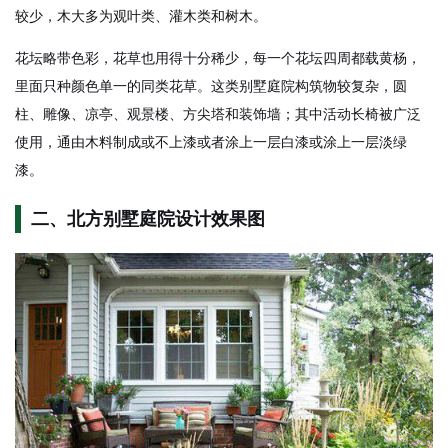
较少，木大多为观叶类、灌木类和树木。
花坛略带色彩，花草也用得十分稀少，每一个花坛四周都载黄杨，
里面只种颜色单一的同类花草。这类别墅庭院构筑物较复杂，圆
柱、雕像、凉亭、观景楼、方尖塔和装饰墙；其中活动长椅被广泛
使用，通由木料制成或不上漆或者涂上一层白漆或涂上一层淡绿
漆。
二、北方别墅庭院设计效果图